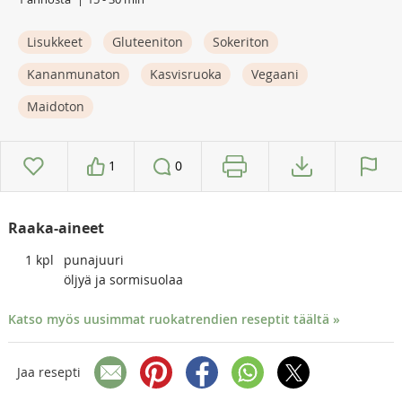
Lisukkeet
Gluteeniton
Sokeriton
Kananmunaton
Kasvisruoka
Vegaani
Maidoton
1
0
Raaka-aineet
1
kpl
punajuuri
öljyä ja sormisuolaa
Katso myös uusimmat ruokatrendien reseptit täältä »
Jaa resepti