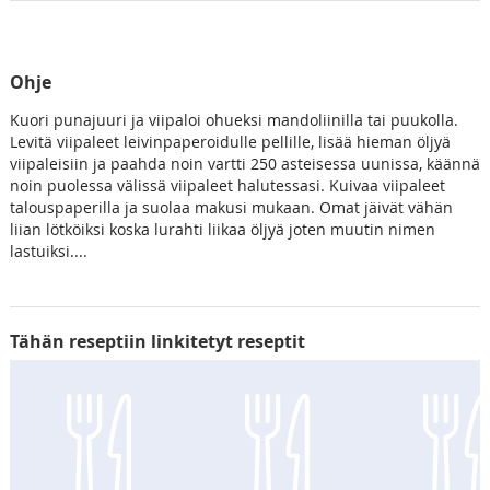
Ohje
Kuori punajuuri ja viipaloi ohueksi mandoliinilla tai puukolla.
Levitä viipaleet leivinpaperoidulle pellille, lisää hieman öljyä
viipaleisiin ja paahda noin vartti 250 asteisessa uunissa, käännä
noin puolessa välissä viipaleet halutessasi. Kuivaa viipaleet
talouspaperilla ja suolaa makusi mukaan. Omat jäivät vähän
liian lötköiksi koska lurahti liikaa öljyä joten muutin nimen
lastuiksi....
Tähän reseptiin linkitetyt reseptit