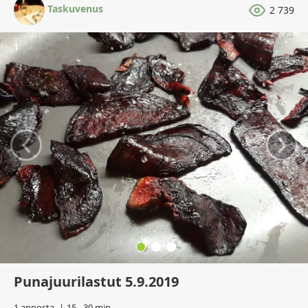
Taskuvenus
2 739
‹
›
Punajuurilastut 5.9.2019
1 annosta
15 - 30 min