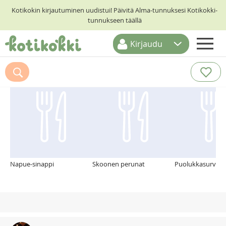
Kotikokin kirjautuminen uudistui! Päivitä Alma-tunnuksesi Kotikokki-
tunnukseen täällä
Kirjaudu
ETUSIVU
Suosittelemme myös
RESEPTIHAKU
RUOKATEEMAT
KESKUSTELUT
KOTIKOKIT
Napue-sinappi
Skoonen perunat
Puolukkasurvos