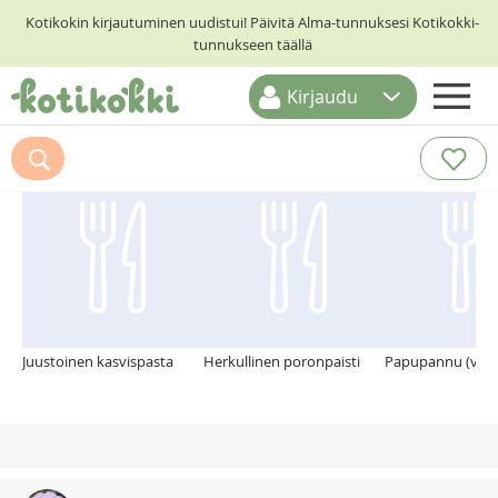
Kotikokin kirjautuminen uudistui! Päivitä Alma-tunnuksesi Kotikokki-
tunnukseen täällä
Kirjaudu
ETUSIVU
Suosittelemme myös
RESEPTIHAKU
RUOKATEEMAT
KESKUSTELUT
KOTIKOKIT
Juustoinen kasvispasta
Herkullinen poronpaisti
Papupannu (vega