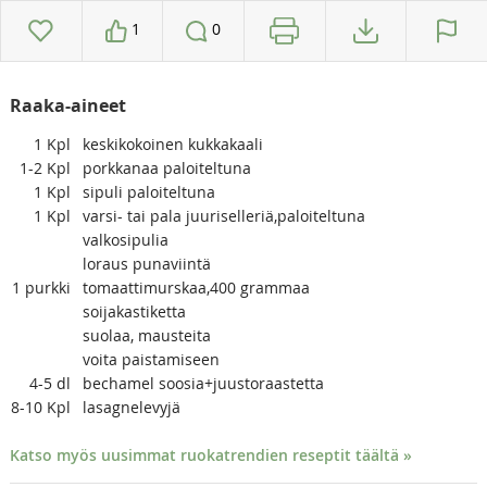
1
0
Raaka-aineet
1
Kpl
keskikokoinen kukkakaali
1-2
Kpl
porkkanaa paloiteltuna
1
Kpl
sipuli paloiteltuna
1
Kpl
varsi- tai pala juuriselleriä,paloiteltuna
valkosipulia
loraus punaviintä
1
purkki
tomaattimurskaa,400 grammaa
soijakastiketta
suolaa, mausteita
voita paistamiseen
4-5
dl
bechamel soosia+juustoraastetta
8-10
Kpl
lasagnelevyjä
Katso myös uusimmat ruokatrendien reseptit täältä »