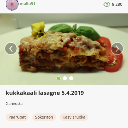
mallu51
8 280
‹
›
kukkakaali lasagne 5.4.2019
2 annosta
Pääruoat
Sokeriton
Kasvisruoka