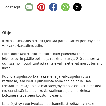
Jaa resepti
Ohje
Irroita kukkakaalista ruusut,leikkaa paksut varret pois,käytä ne
vaikka kukkakaalimuusiin.
Pilko kukkakaaliruusut muruiksi kuin jauheliha.Laita
leivinpaperin päälle pellille ja ruskista muruja 210 asteisessa
uunissa noin puoli tuntia,kääntele välillä,etteivät murut tummu
liikaa.
Kuullota sipulia,porkkanaa,selleriä ja valkosipulia voissa
kattilassa,lisää loraus punaviintä anna sen haihtua,lisää
tomaattimurska,suola ja mausteet,myös soijakastiketta makusi
mukaan.Lisää kattilaan kukkakaalimurut ja anna kiehua
bolognese tapaiseen koostumukseen.
Laita öljyttyyn uunivuokaan bechamelkastiketta,sitten kaksi