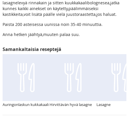
lasagnelevyä rinnakain ja sitten kuukkakaalibolognesea,jatka
kunnes kaikki ainekset on käytetty,päälimmäiseksi
kastikkeita,voit lisätä päälle vielä juustoraastetta,jos haluat.
Paista 200 asteisessa uunissa noin 35-40 minuuttia.
Anna hetken jäähtyä,muuten palaa suu.
Samankaltaisia reseptejä
Auringonlaskun kukkakaali
Hirvittävän hyvä lasagne
Lasagne