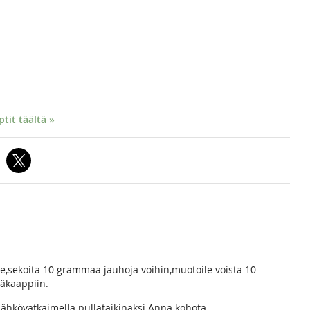
it täältä »
e,sekoita 10 grammaa jauhoja voihin,muotoile voista 10
ääkaappiin.
ähkövatkaimella pullataikinaksi.Anna kohota.