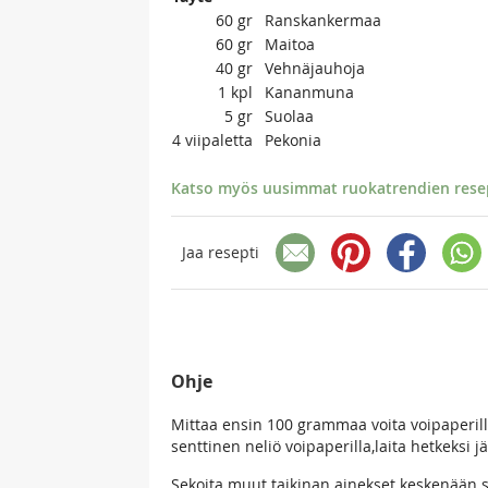
60
gr
Ranskankermaa
60
gr
Maitoa
40
gr
Vehnäjauhoja
1
kpl
Kananmuna
5
gr
Suolaa
4
viipaletta
Pekonia
Katso myös uusimmat ruokatrendien resept
Jaa resepti
Ohje
Mittaa ensin 100 grammaa voita voipaperill
senttinen neliö voipaperilla,laita hetkeksi j
Sekoita muut taikinan ainekset keskenään s