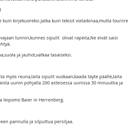
l
e kuin kirjekuoreksi.Jatka kuin tekisit voitaikinaa,mutta touriire
 vajaan tunnin,kunnes sipulit olivat rapeita,Ne eivät saisi
ähtyä.
suola ja jauhot,vatkaa tasaiseksi.
ta myös reuna,laita sipulit vuokaan,kaada täyte päälle,laita
paista uunin pohjalla 200 asteisessa uunissa 30 minuuttia ja
a leipomo Baier in Herrenberg.
leen pannulla ja silputtua persiljaa.