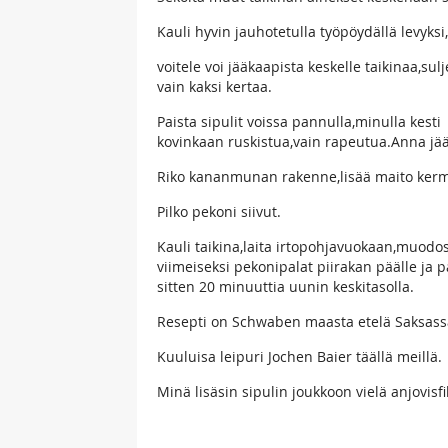
Kauli hyvin jauhotetulla työpöydällä levyksi,
voitele voi jääkaapista keskelle taikinaa,sulj
vain kaksi kertaa.
Paista sipulit voissa pannulla,minulla kesti
kovinkaan ruskistua,vain rapeutua.Anna jä
Riko kananmunan rakenne,lisää maito kerma,
Pilko pekoni siivut.
Kauli taikina,laita irtopohjavuokaan,muodos
viimeiseksi pekonipalat piirakan päälle ja 
sitten 20 minuuttia uunin keskitasolla.
Resepti on Schwaben maasta etelä Saksass
Kuuluisa leipuri Jochen Baier täällä meillä.
Minä lisäsin sipulin joukkoon vielä anjovisfi