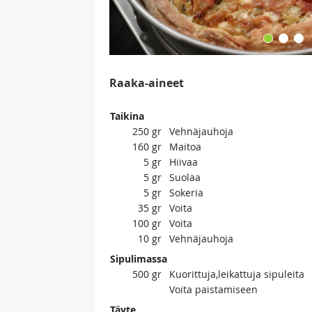
Raaka-aineet
Taikina
250
gr
Vehnäjauhoja
160
gr
Maitoa
5
gr
Hiivaa
5
gr
Suolaa
5
gr
Sokeria
35
gr
Voita
100
gr
Voita
10
gr
Vehnäjauhoja
Sipulimassa
500
gr
Kuorittuja,leikattuja sipuleita
Voita paistamiseen
Täyte