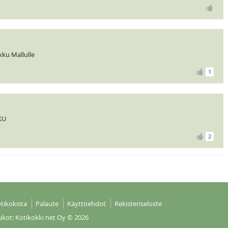
kku Mallulle
1
KU
2
tikokista
Palaute
Käyttöehdot
Rekisteriseloste
ukot: Kotikokki net Oy
© 2026