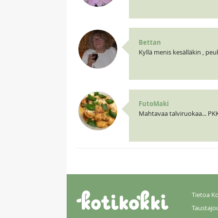
Bettan
Kyllä menis kesälläkin , peu
FutoMaki
Mahtavaa talviruokaa... PK
Tietoa Ko
Taustajo