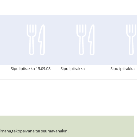
Sipulipiirakka 15.09.08
Sipulipiirakka
Sipulipiirakka
lmänä,tekopäivänä tai seuraavanakin.