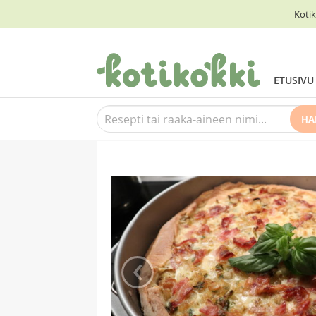
Kotik
ETUSIVU
HA
‹