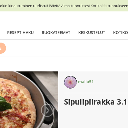
okin kirjautuminen uudistui! Päivitä Alma-tunnuksesi Kotikokki-tunnukseen 
RESEPTIHAKU
RUOKATEEMAT
KESKUSTELUT
KOTIKO
E
mallu51
Sipulipiirakka 3.
›