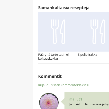
Samankaltaisia reseptejä
Päärynä tarte tatin eli
Sipulipiirakka
keikauskakku
Kommentit
Kirjaudu sisään kommentoidaksesi
mallu51
Ja maistuu lämpimänä ja ky