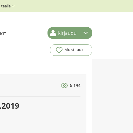
täällä
Kirjaudu
KIT
Muistitaulu
6 194
1.2019