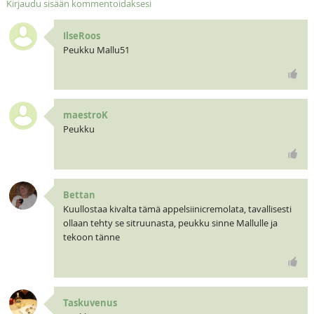
Kirjaudu sisään kommentoidaksesi
IlseRoos
Peukku Mallu51
maestroK
Peukku
Bettan
Kuullostaa kivalta tämä appelsiinicremolata, tavallisesti
ollaan tehty se sitruunasta, peukku sinne Mallulle ja
tekoon tänne
Taskuvenus