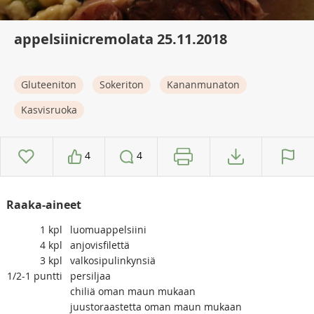
appelsiinicremolata 25.11.2018
Gluteeniton
Sokeriton
Kananmunaton
Kasvisruoka
4
4
Raaka-aineet
1
kpl
luomuappelsiini
4
kpl
anjovisfilettä
3
kpl
valkosipulinkynsiä
1/2-1
puntti
persiljaa
chiliä oman maun mukaan
juustoraastetta oman maun mukaan