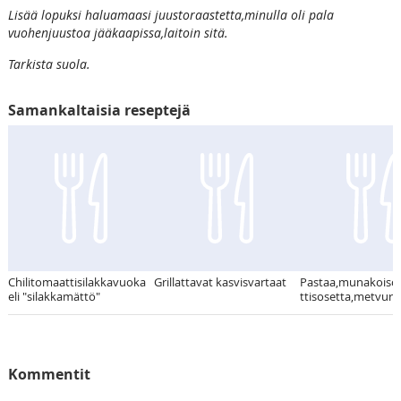
Lisää lopuksi haluamaasi juustoraastetta,minulla oli pala
vuohenjuustoa jääkaapissa,laitoin sitä.
Tarkista suola.
Samankaltaisia reseptejä
Chilitomaattisilakkavuoka
Grillattavat kasvisvartaat
Pastaa,munakoiso
eli "silakkamättö"
ttisosetta,metvurs
Kommentit