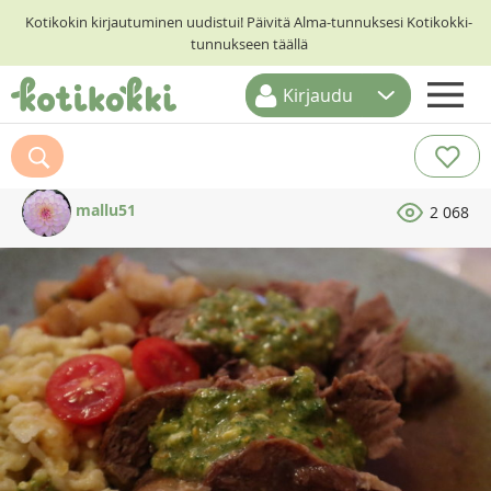
Kotikokin kirjautuminen uudistui! Päivitä Alma-tunnuksesi Kotikokki-
tunnukseen täällä
Kirjaudu
ETUSIVU
RESEPTIHAKU
mallu51
2 068
RUOKATEEMAT
KESKUSTELUT
KOTIKOKIT