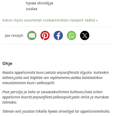
hyvää oliiviöljyä
suolaa
Katso myös uusimmat ruokatrendien reseptit täältä »
Jaa resepti
Ohje
Raasta appelsiinistä kuori,valuta anjovisfileistä öljy,ota kuitenkin
talteen,jotta voit käyttää sen myöhemmin,vaikka kalalaatikon
maustamiseen.Kuori valkosipilit.
Pese persilja ja laita se sauvasekoittimen kulhoon,lisää siihen
appelsiinin kuoret,anjovisfileet,valkosipulit,pala chiliä ja murskaa
tahnaksi.
Tahnan voit joustaa tilkalla hyvää oliiviöljyä tai appelsiinimehulla.