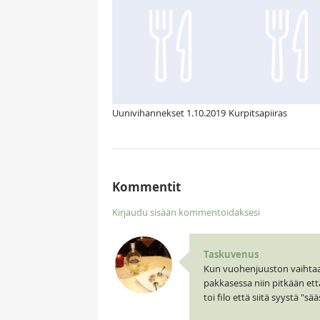
Uunivihannekset 1.10.2019
Kurpitsapiiras
Kommentit
Kirjaudu sisään kommentoidaksesi
Taskuvenus
Kun vuohenjuuston vaihtaa va
pakkasessa niin pitkään että
toi filo että siitä syystä "s