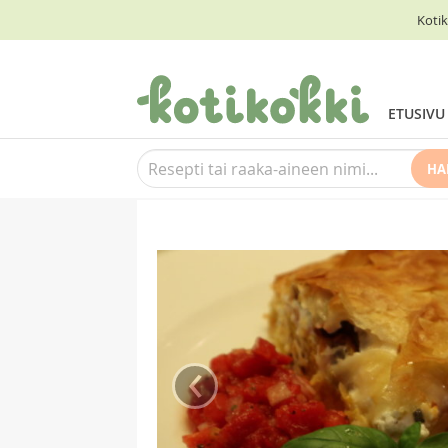
Kotik
ETUSIVU
HA
‹