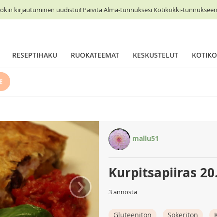
okin kirjautuminen uudistui! Päivitä Alma-tunnuksesi Kotikokki-tunnukseen 
RESEPTIHAKU
RUOKATEEMAT
KESKUSTELUT
KOTIKO
E
mallu51
Kurpitsapiiras 20
›
3 annosta
Gluteeniton
Sokeriton