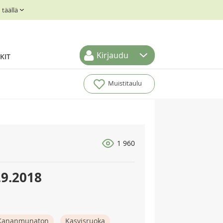
täällä
Kirjaudu
KIT
Muistitaulu
1 960
.9.2018
Kananmunaton
Kasvisruoka