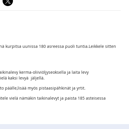
nä kurpitsa uunissa 180 asreessa puoli tuntia.Leikkele sitten
inalevy kerma-oliiviöljyseoksella ja laita levy
lä kaksi levyä jäljellä.
 päälle,lisää myös pistaasipähkinät ja yrtit.
oitele vielä nämäkin taikinalevyt ja paista 185 asteisessa