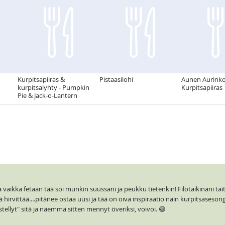
Kurpitsapiiras &
Pistaasilohi
Aunen Aurink
kurpitsalyhty - Pumpkin
Kurpitsapiiras
Pie & Jack-o-Lantern
ikka fetaan tää soi munkin suussani ja peukku tietenkin! Filotaikinani taitaa
 hirvittää....pitänee ostaa uusi ja tää on oiva inspiraatio näin kurpitsaseson
äästellyt" sitä ja näemmä sitten mennyt överiksi, voivoi. 😄