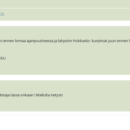
(
2
)
ennen lomaa ajanpuutteessa ja lahjoitin Hokkaido- kurpitsat juuri ennen lä
KKU
taja tässä onkaan ! Mallulta tietysti