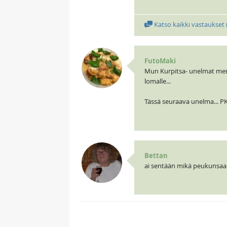
Katso kaikki vastaukset 
FutoMaki
Mun Kurpitsa- unelmat meni 
lomalle...
Tässä seuraava unelma... P
Bettan
ai sentään mikä peukunsaalis