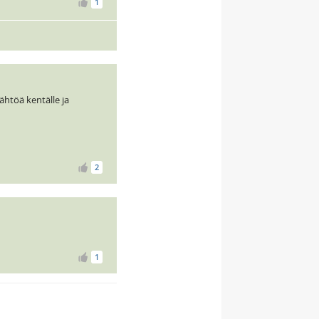
1
htöä kentälle ja
2
1