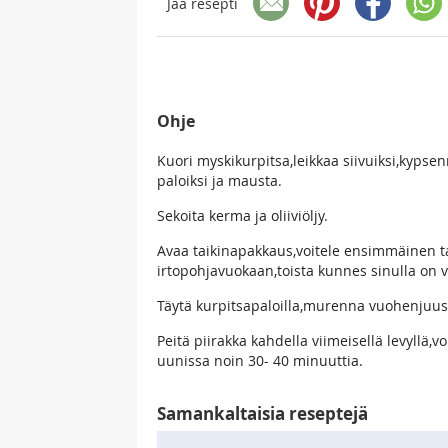
Jaa resepti
Ohje
Kuori myskikurpitsa,leikkaa siivuiksi,kypsen
paloiksi ja mausta.
Sekoita kerma ja oliiviöljy.
Avaa taikinapakkaus,voitele ensimmäinen taik
irtopohjavuokaan,toista kunnes sinulla on vie
Täytä kurpitsapaloilla,murenna vuohenjuusto
Peitä piirakka kahdella viimeisellä levyllä,v
uunissa noin 30- 40 minuuttia.
Samankaltaisia reseptejä