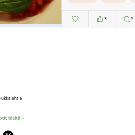
3
5
kukkalehtiä
it täältä »