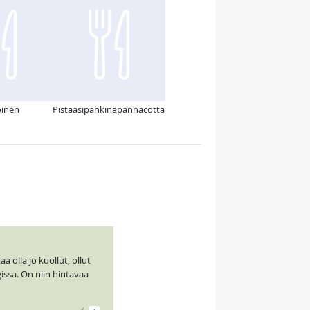
oinen
Pistaasipähkinäpannacotta
 olla jo kuollut, ollut
gissa. On niin hintavaa