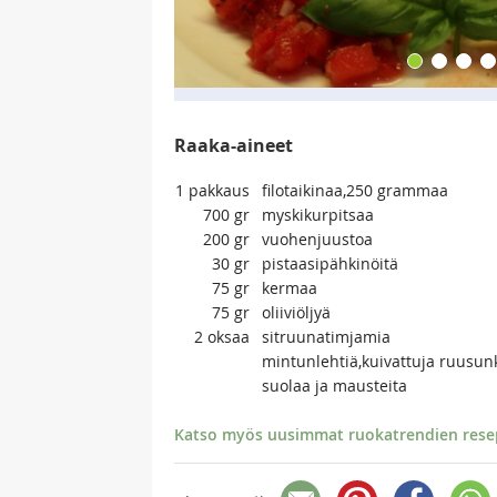
Raaka-aineet
1
pakkaus
filotaikinaa,250 grammaa
700
gr
myskikurpitsaa
200
gr
vuohenjuustoa
30
gr
pistaasipähkinöitä
75
gr
kermaa
75
gr
oliiviöljyä
2
oksaa
sitruunatimjamia
mintunlehtiä,kuivattuja ruusun
suolaa ja mausteita
Katso myös uusimmat ruokatrendien resept