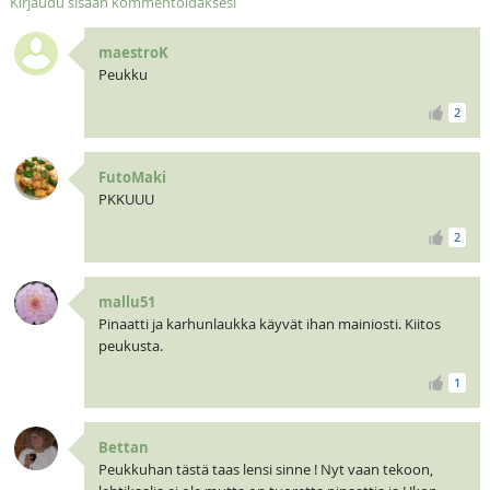
Kirjaudu sisään kommentoidaksesi
maestroK
Peukku
2
FutoMaki
PKKUUU
2
mallu51
Pinaatti ja karhunlaukka käyvät ihan mainiosti. Kiitos
peukusta.
1
Bettan
Peukkuhan tästä taas lensi sinne ! Nyt vaan tekoon,