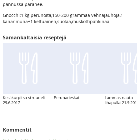
pannussa paranee.
Gnocchi:1 kg perunoita,150-200 grammaa vehnäjauhoja,1
kananmuna+1 keltuainen,suolaa,muskottipähkinää.
Samankaltaisia reseptejä
Kesäkurpitsa-struudeli
Perunarieskat
Lammas-nauta
29.6.2017
lihapullat21.9.2015
Kommentit