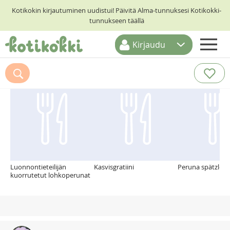
Kotikokin kirjautuminen uudistui! Päivitä Alma-tunnuksesi Kotikokki-
tunnukseen täällä
Kirjaudu
ETUSIVU
Suosittelemme myös
RESEPTIHAKU
RUOKATEEMAT
KESKUSTELUT
KOTIKOKIT
Luonnontieteilijän
Kasvisgratiini
Peruna spätzlet 
kuorrutetut lohkoperunat