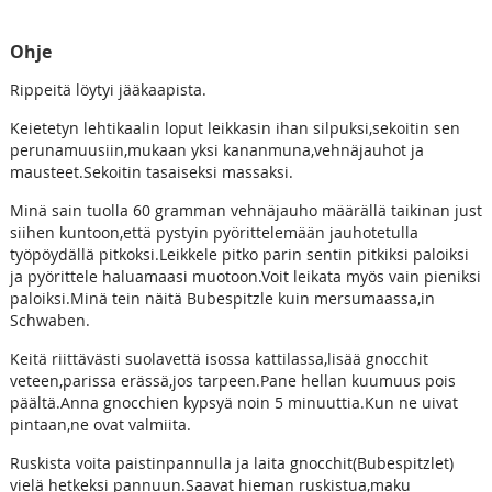
Ohje
Rippeitä löytyi jääkaapista.
Keietetyn lehtikaalin loput leikkasin ihan silpuksi,sekoitin sen
perunamuusiin,mukaan yksi kananmuna,vehnäjauhot ja
mausteet.Sekoitin tasaiseksi massaksi.
Minä sain tuolla 60 gramman vehnäjauho määrällä taikinan just
siihen kuntoon,että pystyin pyörittelemään jauhotetulla
työpöydällä pitkoksi.Leikkele pitko parin sentin pitkiksi paloiksi
ja pyörittele haluamaasi muotoon.Voit leikata myös vain pieniksi
paloiksi.Minä tein näitä Bubespitzle kuin mersumaassa,in
Schwaben.
Keitä riittävästi suolavettä isossa kattilassa,lisää gnocchit
veteen,parissa erässä,jos tarpeen.Pane hellan kuumuus pois
päältä.Anna gnocchien kypsyä noin 5 minuuttia.Kun ne uivat
pintaan,ne ovat valmiita.
Ruskista voita paistinpannulla ja laita gnocchit(Bubespitzlet)
vielä hetkeksi pannuun.Saavat hieman ruskistua,maku