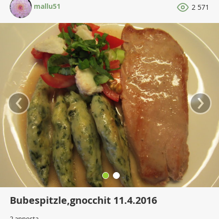
mallu51
2 571
‹
›
Bubespitzle,gnocchit 11.4.2016
2 annosta