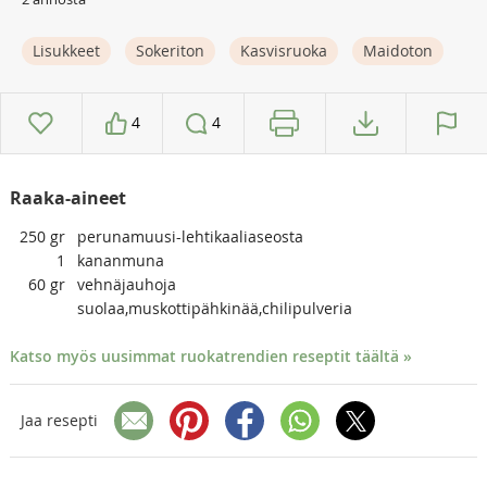
Lisukkeet
Sokeriton
Kasvisruoka
Maidoton
4
4
Raaka-aineet
250
gr
perunamuusi-lehtikaaliaseosta
1
kananmuna
60
gr
vehnäjauhoja
suolaa,muskottipähkinää,chilipulveria
Katso myös uusimmat ruokatrendien reseptit täältä »
Jaa resepti