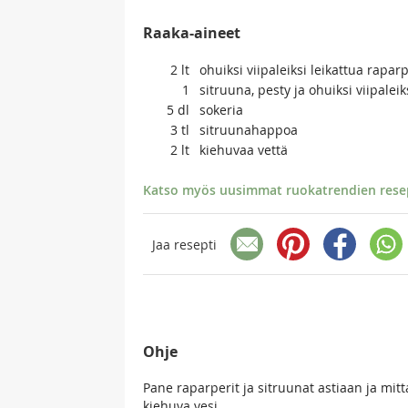
Raaka-aineet
2
lt
ohuiksi viipaleiksi leikattua rapar
1
sitruuna, pesty ja ohuiksi viipaleik
5
dl
sokeria
3
tl
sitruunahappoa
2
lt
kiehuvaa vettä
Katso myös uusimmat ruokatrendien resept
Jaa resepti
Ohje
Pane raparperit ja sitruunat astiaan ja mit
kiehuva vesi.