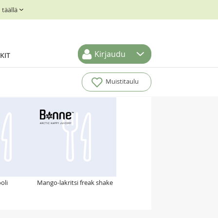
täällä
Kirjaudu
KIT
Muistitaulu
oli
Mango-lakritsi freak shake