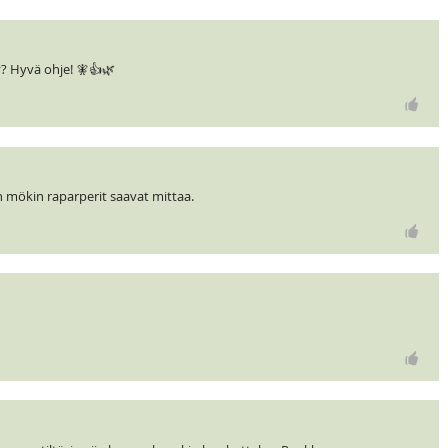
? Hyvä ohje! 🧚👍🌿
n mökin raparperit saavat mittaa.