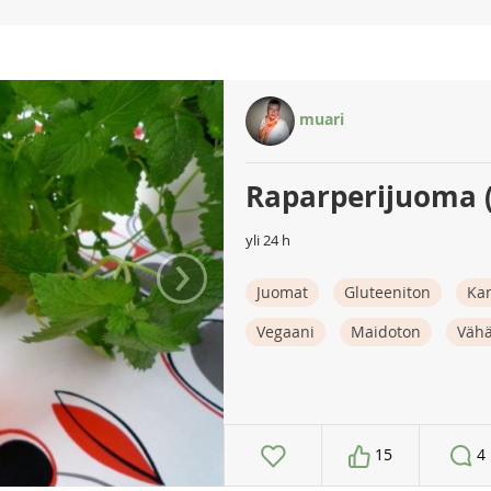
muari
Raparperijuoma (
yli 24 h
›
Juomat
Gluteeniton
Ka
Vegaani
Maidoton
Vähä
15
4