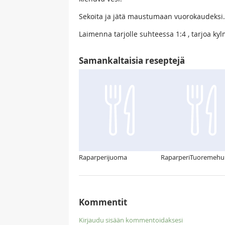
Sekoita ja jätä maustumaan vuorokaudeksi. Si
Laimenna tarjolle suhteessa 1:4 , tarjoa ky
Samankaltaisia reseptejä
Raparperijuoma
RaparperiTuoremehu
Kommentit
Kirjaudu sisään kommentoidaksesi