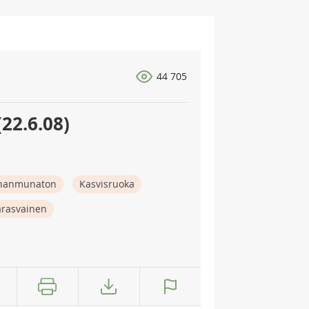
44 705
22.6.08)
nanmunaton
Kasvisruoka
rasvainen