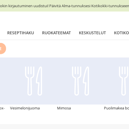
okin kirjautuminen uudistui! Päivitä Alma-tunnuksesi Kotikokki-tunnukseen 
RESEPTIHAKU
RUOKATEEMAT
KESKUSTELUT
KOTIKO
E
ox-
Vesimelonijuoma
Mimosa
Puolimakea bo