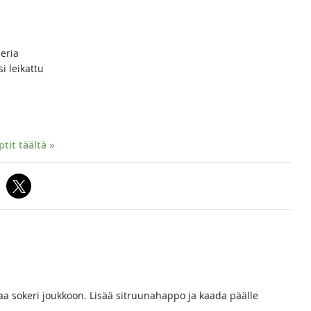
peria
si leikattu
it täältä »
taa sokeri joukkoon. Lisää sitruunahappo ja kaada päälle