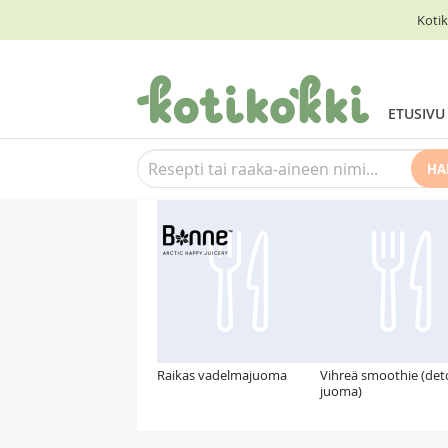
Kotik
ETUSIVU
HA
Suosittelemme myös
Raikas vadelmajuoma
Vihreä smoothie (det
juoma)