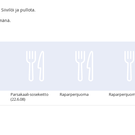
ivilöi ja pullota.
lmänä.
Parsakaali-sosekeitto
Raparperijuoma
Raparperijuom
(22.6.08)