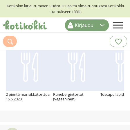
Kotikokin kirjautuminen uudistui! Päivitä Alma-tunnuksesi Kotikokki-
tunnukseen täällä
Kirjaudu
ETUSIVU
Suosittelemme myös
RESEPTIHAKU
RUOKATEEMAT
KESKUSTELUT
KOTIKOKIT
2 pientä mansikkatorttua
Runebergintortut
Toscapullapitko
15.6.2020
(vegaaninen)