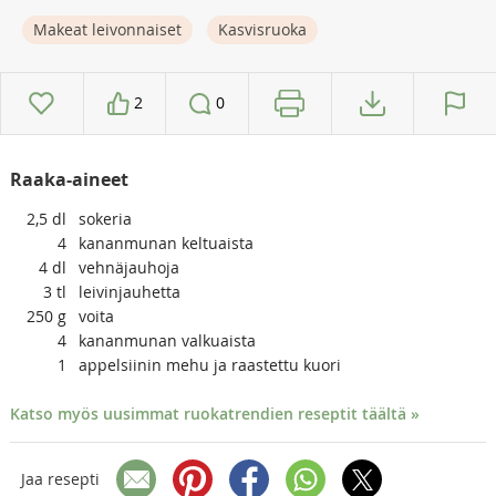
Makeat leivonnaiset
Kasvisruoka
2
0
Raaka-aineet
2,5
dl
sokeria
4
kananmunan keltuaista
4
dl
vehnäjauhoja
3
tl
leivinjauhetta
250
g
voita
4
kananmunan valkuaista
1
appelsiinin mehu ja raastettu kuori
Katso myös uusimmat ruokatrendien reseptit täältä »
Jaa resepti