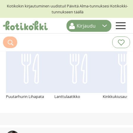
Kotikokin kirjautuminen uudistui! Päivitä Alma-tunnuksesi Kotikokki-
tunnukseen täällä
Kirjaudu
ETUSIVU
Suosittelemme myös
RESEPTIHAKU
RUOKATEEMAT
KESKUSTELUT
KOTIKOKIT
Puutarhurin Lihapata
Lanttulaatikko
Kinkkukiusaus