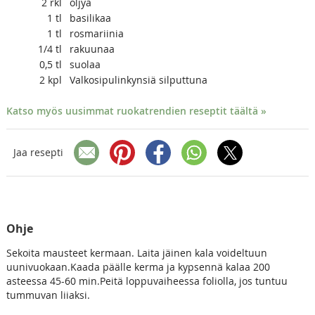
2
rkl
öljyä
1
tl
basilikaa
1
tl
rosmariinia
1/4
tl
rakuunaa
0,5
tl
suolaa
2
kpl
Valkosipulinkynsiä silputtuna
Katso myös uusimmat ruokatrendien reseptit täältä »
Jaa resepti
Ohje
Sekoita mausteet kermaan. Laita jäinen kala voideltuun
uunivuokaan.Kaada päälle kerma ja kypsennä kalaa 200
asteessa 45-60 min.Peitä loppuvaiheessa foliolla, jos tuntuu
tummuvan liiaksi.