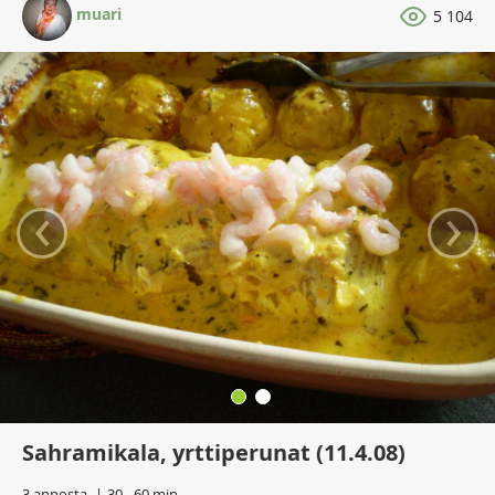
muari
5 104
‹
›
Sahramikala, yrttiperunat (11.4.08)
3 annosta
30 - 60 min