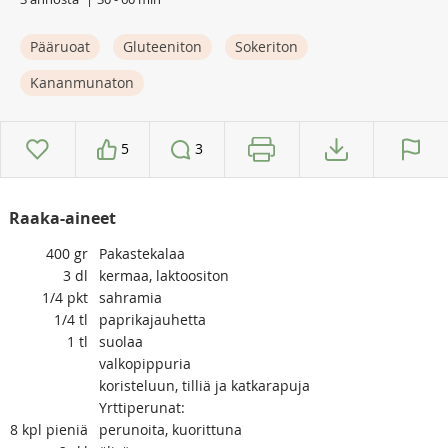
Pääruoat
Gluteeniton
Sokeriton
Kananmunaton
5
3
Raaka-aineet
400
gr
Pakastekalaa
3
dl
kermaa, laktoositon
1/4
pkt
sahramia
1/4
tl
paprikajauhetta
1
tl
suolaa
valkopippuria
koristeluun, tilliä ja katkarapuja
Yrttiperunat:
8
kpl pieniä
perunoita, kuorittuna