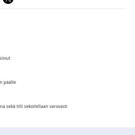
siivut
in päälle
a sekä tilli sekoitellaan varovasti