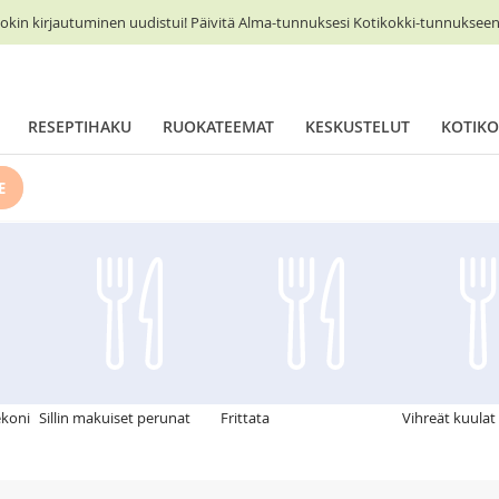
okin kirjautuminen uudistui! Päivitä Alma-tunnuksesi Kotikokki-tunnukseen 
RESEPTIHAKU
RUOKATEEMAT
KESKUSTELUT
KOTIKO
E
ekoni
Sillin makuiset perunat
Frittata
Vihreät kuulat