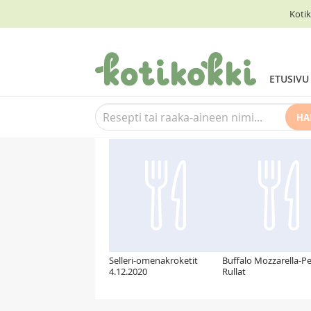
Kotik
ETUSIVU
HA
Suosittelemme myös
Selleri-omenakroketit
Buffalo Mozzarella-P
4.12.2020
Rullat