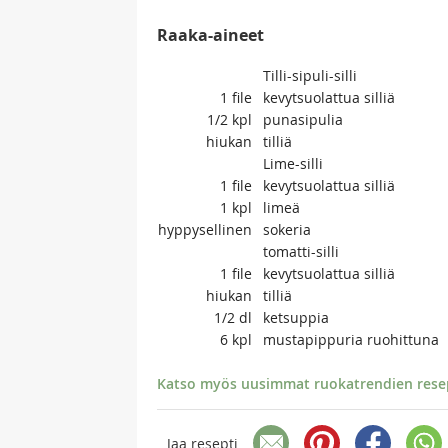
Raaka-aineet
Tilli-sipuli-silli
1
file
kevytsuolattua silliä
1/2
kpl
punasipulia
hiukan
tilliä
Lime-silli
1
file
kevytsuolattua silliä
1
kpl
limeä
hyppysellinen
sokeria
tomatti-silli
1
file
kevytsuolattua silliä
hiukan
tilliä
1/2
dl
ketsuppia
6
kpl
mustapippuria ruohittuna
Katso myös uusimmat ruokatrendien resept
Jaa resepti