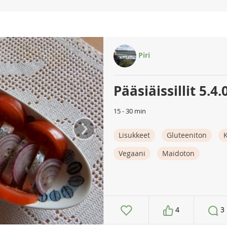
Piri
Pääsiäissillit 5.4.
›
15 - 30 min
Lisukkeet
Gluteeniton
Vegaani
Maidoton
4
3