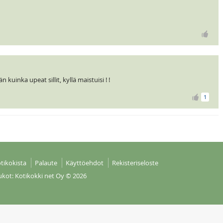
 kuinka upeat sillit, kyllä maistuisi ! !
1
tikokista
Palaute
Käyttöehdot
Rekisteriseloste
ukot: Kotikokki net Oy
© 2026