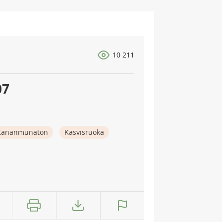
10 211
07
Kananmunaton
Kasvisruoka