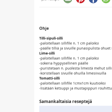
Ohje
Tilli-sipuli-silli
-paloitellaan sillifile n. 1 cm paloiksi
-päälle tilliä ja sivuille punasipulista ohuet 
Lime-silli
-paloitellaan sillifile n. 1 cm paloiksi
-sokeria hyppysellinen päälle
-puristetaan n. puolesta limestä mehut sill
-koristellaan sivuille ohuilla limesiivuilla
Tomatti-silli
-paloitellaan sillifile 1cmx1cm kuutioiksi
-lisätään ketsuppi ja mustapippuri rouhittun
Samankaltaisia reseptejä