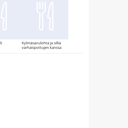
li
Kylmäsavulohta ja silliä
varhaispottujen kanssa