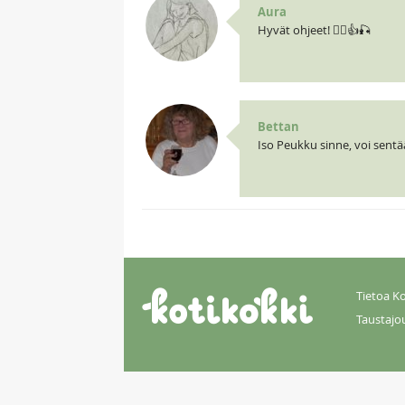
Aura
Hyvät ohjeet! 🧝‍♀️👍🎣
Bettan
Iso Peukku sinne, voi sentään
Tietoa Ko
Taustajo