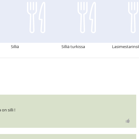
Silliä
Silliä turkissa
Lasimestarinsil
n silli !