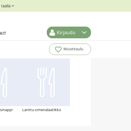
täällä
Kirjaudu
KIT
Muistitaulu
 sinappi
Lanttu-omenalaatikko