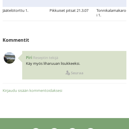
Jäätelötorttu 1.
Pikkuiset pitsat 21.3.07
Tonnikalamakaroon
i 1.
Kommentit
Piri
Reseptin tekijä
Käy myös liharuuan lisukkeeksi.
Seuraa
Kirjaudu sisään kommentoidaksesi