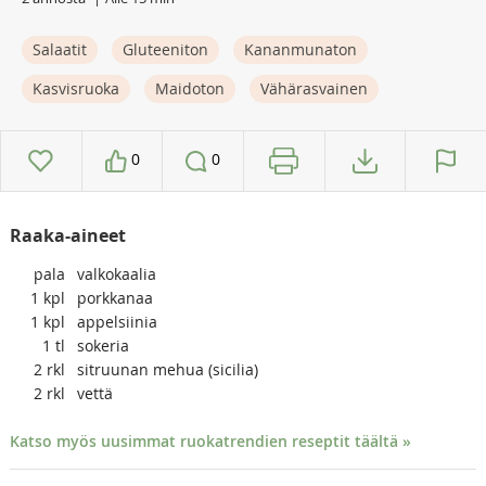
Salaatit
Gluteeniton
Kananmunaton
Kasvisruoka
Maidoton
Vähärasvainen
0
0
Raaka-aineet
pala
valkokaalia
1
kpl
porkkanaa
1
kpl
appelsiinia
1
tl
sokeria
2
rkl
sitruunan mehua (sicilia)
2
rkl
vettä
Katso myös uusimmat ruokatrendien reseptit täältä »