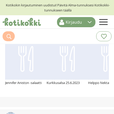
Kotikokin kirjautuminen uudistui! Päivitä Alma-tunnuksesi Kotikokki-
tunnukseen täällä
Kirjaudu
ETUSIVU
Suosittelemme myös
RESEPTIHAKU
RUOKATEEMAT
KESKUSTELUT
KOTIKOKIT
Jennifer Aniston -salaatti
Kurkkusalsa 25.6.2023
Helppo Nektariini