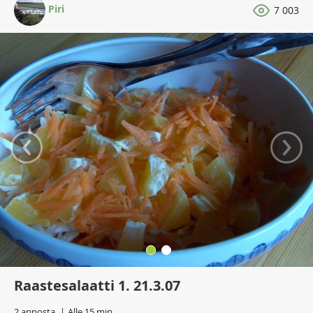
Piri
7 003
‹
›
Raastesalaatti 1. 21.3.07
2 annosta
Alle 15 min