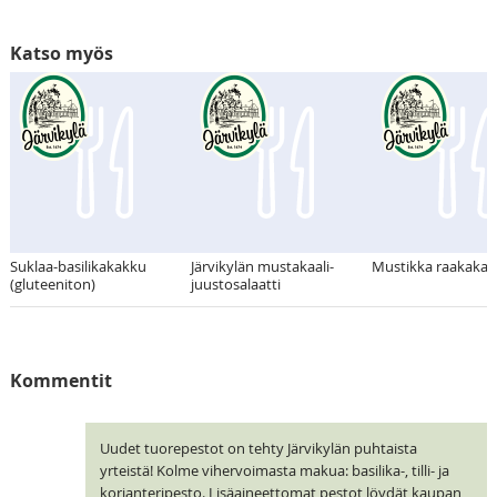
Katso myös
Suklaa-basilikakakku
Järvikylän mustakaali-
Mustikka raakaka
(gluteeniton)
juustosalaatti
Kommentit
Uudet tuorepestot on tehty Järvikylän puhtaista
yrteistä! Kolme vihervoimasta makua: basilika-, tilli- ja
korianteripesto. Lisäaineettomat pestot löydät kaupan