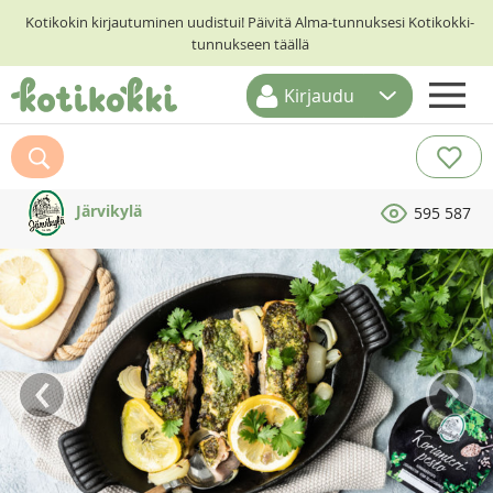
Kotikokin kirjautuminen uudistui! Päivitä Alma-tunnuksesi Kotikokki-
tunnukseen täällä
Kirjaudu
ETUSIVU
RESEPTIHAKU
Järvikylä
595 587
RUOKATEEMAT
KESKUSTELUT
KOTIKOKIT
‹
›