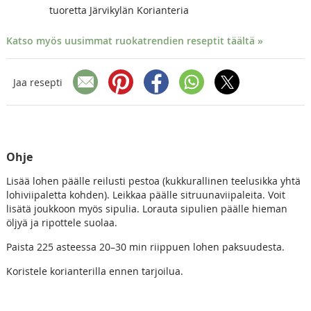
tuoretta Järvikylän Korianteria
Katso myös uusimmat ruokatrendien reseptit täältä »
Jaa resepti
Ohje
Lisää lohen päälle reilusti pestoa (kukkurallinen teelusikka yhtä
lohiviipaletta kohden). Leikkaa päälle sitruunaviipaleita. Voit
lisätä joukkoon myös sipulia. Lorauta sipulien päälle hieman
öljyä ja ripottele suolaa.
Paista 225 asteessa 20–30 min riippuen lohen paksuudesta.
Koristele korianterilla ennen tarjoilua.