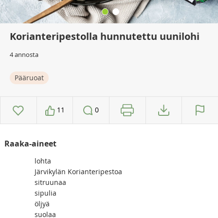
Korianteripestolla hunnutettu uunilohi
4 annosta
Pääruoat
11
0
Raaka-aineet
lohta
Järvikylän Korianteripestoa
sitruunaa
sipulia
öljyä
suolaa