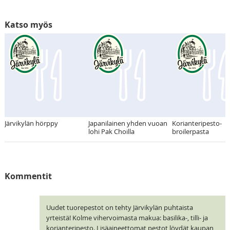
Katso myös
Järvikylän hörppy
Japanilainen yhden vuoan
Korianteripesto-
lohi Pak Choilla
broilerpasta
Kommentit
Uudet tuorepestot on tehty Järvikylän puhtaista
yrteistä! Kolme vihervoimasta makua: basilika-, tilli- ja
korianteripesto. Lisäaineettomat pestot löydät kaupan