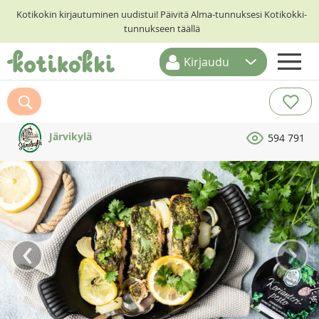
Kotikokin kirjautuminen uudistui! Päivitä Alma-tunnuksesi Kotikokki-
tunnukseen täällä
Kirjaudu
ETUSIVU
RESEPTIHAKU
Järvikylä
594 791
RUOKATEEMAT
KESKUSTELUT
KOTIKOKIT
‹
›