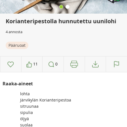
Korianteripestolla hunnutettu uunilohi
4 annosta
Pääruoat
11
0
Raaka-aineet
lohta
Järvikylän Korianteripestoa
sitruunaa
sipulia
öljyä
suolaa