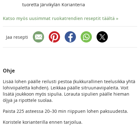
tuoretta Järvikylän Korianteria
Katso myös uusimmat ruokatrendien reseptit täältä »
Jaa resepti
Ohje
Lisää lohen päälle reilusti pestoa (kukkurallinen teelusikka yhtä
lohiviipaletta kohden). Leikkaa päälle sitruunaviipaleita. Voit
lisätä joukkoon myös sipulia. Lorauta sipulien päälle hieman
öljyä ja ripottele suolaa.
Paista 225 asteessa 20–30 min riippuen lohen paksuudesta.
Koristele korianterilla ennen tarjoilua.