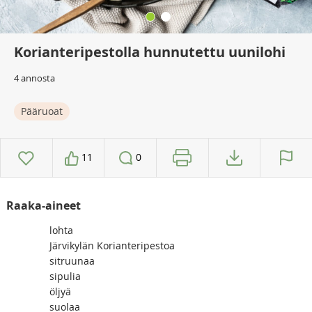
Korianteripestolla hunnutettu uunilohi
4 annosta
Pääruoat
11
0
Raaka-aineet
lohta
Järvikylän Korianteripestoa
sitruunaa
sipulia
öljyä
suolaa