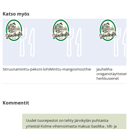
Katso myös
Sitruunaminttu-pekoni-lohi
Minttu-mangosmoothie
Jauheliha-
oreganotäytteiset
herkkusienet
Kommentit
Uudet tuorepestot on tehty Järvikylän puhtaista
yrteistä! Kolme vihervoimasta makua: basilika-, tilli- ja