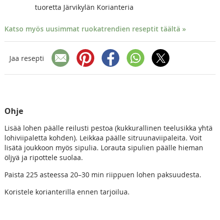
tuoretta Järvikylän Korianteria
Katso myös uusimmat ruokatrendien reseptit täältä »
Jaa resepti
Ohje
Lisää lohen päälle reilusti pestoa (kukkurallinen teelusikka yhtä
lohiviipaletta kohden). Leikkaa päälle sitruunaviipaleita. Voit
lisätä joukkoon myös sipulia. Lorauta sipulien päälle hieman
öljyä ja ripottele suolaa.
Paista 225 asteessa 20–30 min riippuen lohen paksuudesta.
Koristele korianterilla ennen tarjoilua.