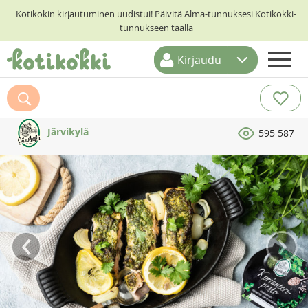
Kotikokin kirjautuminen uudistui! Päivitä Alma-tunnuksesi Kotikokki-
tunnukseen täällä
Kirjaudu
ETUSIVU
RESEPTIHAKU
Järvikylä
595 587
RUOKATEEMAT
KESKUSTELUT
KOTIKOKIT
‹
›