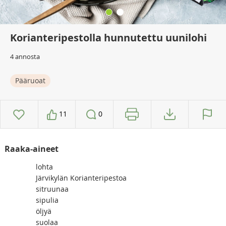
Korianteripestolla hunnutettu uunilohi
4 annosta
Pääruoat
11
0
Raaka-aineet
lohta
Järvikylän Korianteripestoa
sitruunaa
sipulia
öljyä
suolaa