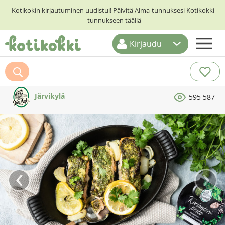
Kotikokin kirjautuminen uudistui! Päivitä Alma-tunnuksesi Kotikokki-
tunnukseen täällä
Kirjaudu
ETUSIVU
RESEPTIHAKU
Järvikylä
595 587
RUOKATEEMAT
KESKUSTELUT
KOTIKOKIT
‹
›