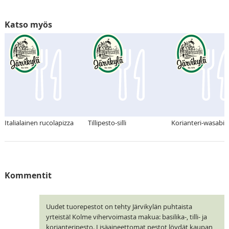
Katso myös
Italialainen rucolapizza
Tillipesto-silli
Korianteri-wasabik
Kommentit
Uudet tuorepestot on tehty Järvikylän puhtaista
yrteistä! Kolme vihervoimasta makua: basilika-, tilli- ja
korianteripesto. Lisäaineettomat pestot löydät kaupan