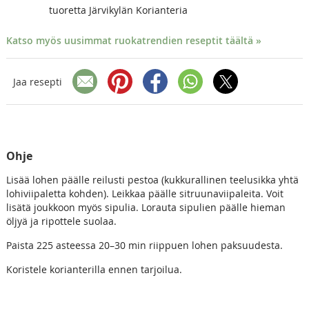
tuoretta Järvikylän Korianteria
Katso myös uusimmat ruokatrendien reseptit täältä »
Jaa resepti
Ohje
Lisää lohen päälle reilusti pestoa (kukkurallinen teelusikka yhtä
lohiviipaletta kohden). Leikkaa päälle sitruunaviipaleita. Voit
lisätä joukkoon myös sipulia. Lorauta sipulien päälle hieman
öljyä ja ripottele suolaa.
Paista 225 asteessa 20–30 min riippuen lohen paksuudesta.
Koristele korianterilla ennen tarjoilua.