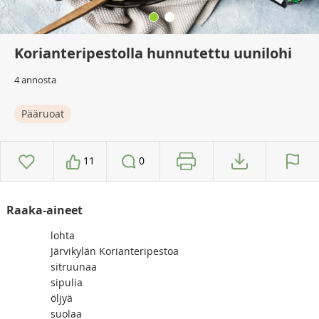
Korianteripestolla hunnutettu uunilohi
4 annosta
Pääruoat
11
0
Raaka-aineet
lohta
Järvikylän Korianteripestoa
sitruunaa
sipulia
öljyä
suolaa