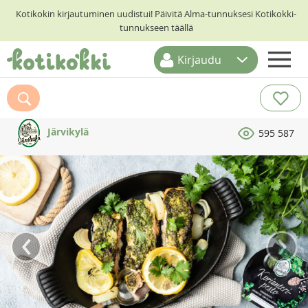
Kotikokin kirjautuminen uudistui! Päivitä Alma-tunnuksesi Kotikokki-
tunnukseen täällä
Kirjaudu
ETUSIVU
RESEPTIHAKU
Järvikylä
595 587
RUOKATEEMAT
KESKUSTELUT
KOTIKOKIT
‹
›