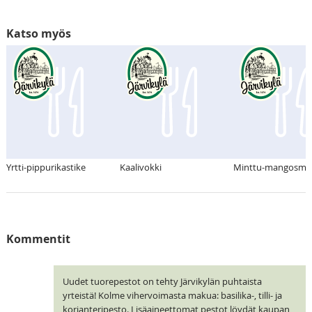
Katso myös
Yrtti-pippurikastike
Kaalivokki
Minttu-mangosmo
Kommentit
Uudet tuorepestot on tehty Järvikylän puhtaista
yrteistä! Kolme vihervoimasta makua: basilika-, tilli- ja
korianteripesto. Lisäaineettomat pestot löydät kaupan