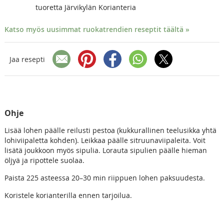
tuoretta Järvikylän Korianteria
Katso myös uusimmat ruokatrendien reseptit täältä »
Jaa resepti
Ohje
Lisää lohen päälle reilusti pestoa (kukkurallinen teelusikka yhtä
lohiviipaletta kohden). Leikkaa päälle sitruunaviipaleita. Voit
lisätä joukkoon myös sipulia. Lorauta sipulien päälle hieman
öljyä ja ripottele suolaa.
Paista 225 asteessa 20–30 min riippuen lohen paksuudesta.
Koristele korianterilla ennen tarjoilua.