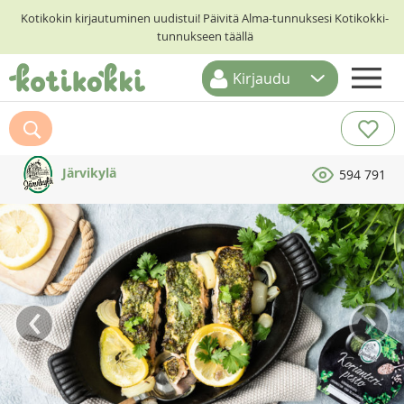
Kotikokin kirjautuminen uudistui! Päivitä Alma-tunnuksesi Kotikokki-
tunnukseen täällä
Kirjaudu
ETUSIVU
RESEPTIHAKU
Järvikylä
594 791
RUOKATEEMAT
KESKUSTELUT
KOTIKOKIT
‹
›