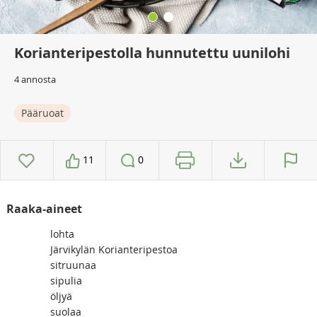
Korianteripestolla hunnutettu uunilohi
4 annosta
Pääruoat
11
0
Raaka-aineet
lohta
Järvikylän Korianteripestoa
sitruunaa
sipulia
öljyä
suolaa