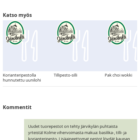
Katso myös
Korianteripestolla
Tillipesto-silli
Pak choi wokki
hunnutettu uunilohi
Kommentit
Uudet tuorepestot on tehty Järvikylän puhtaista
yrteistä! Kolme vihervoimasta makua: basilika-, tilli- ja
korianteripesto. Lisäaineettomat pestot löydät kaupan