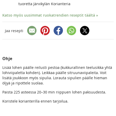
tuoretta Järvikylän Korianteria
Katso myös uusimmat ruokatrendien reseptit täältä »
Jaa resepti
Ohje
Lisää lohen päälle reilusti pestoa (kukkurallinen teelusikka yhtä
lohiviipaletta kohden). Leikkaa päälle sitruunaviipaleita. Voit
lisätä joukkoon myös sipulia. Lorauta sipulien päälle hieman
öljyä ja ripottele suolaa.
Paista 225 asteessa 20–30 min riippuen lohen paksuudesta.
Koristele korianterilla ennen tarjoilua.