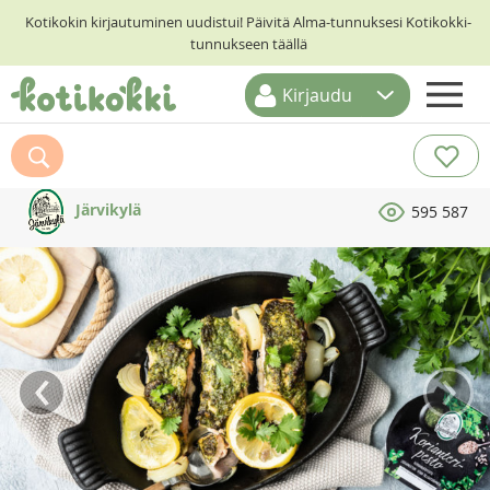
Kotikokin kirjautuminen uudistui! Päivitä Alma-tunnuksesi Kotikokki-
tunnukseen täällä
Kirjaudu
ETUSIVU
RESEPTIHAKU
Järvikylä
595 587
RUOKATEEMAT
KESKUSTELUT
KOTIKOKIT
‹
›