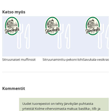
Katso myös
Sitruunaiset muffinssit
Sitruunaminttu-pekoni-lohi
Savukala-vesikrassi
Kommentit
Uudet tuorepestot on tehty Järvikylän puhtaista
yrteistä! Kolme vihervoimasta makua: basilika-, tilli- ja