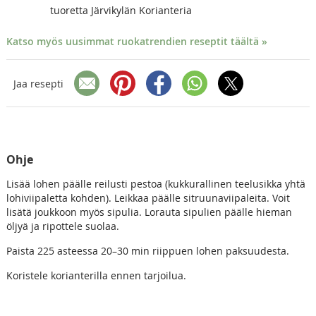
tuoretta Järvikylän Korianteria
Katso myös uusimmat ruokatrendien reseptit täältä »
Jaa resepti
Ohje
Lisää lohen päälle reilusti pestoa (kukkurallinen teelusikka yhtä
lohiviipaletta kohden). Leikkaa päälle sitruunaviipaleita. Voit
lisätä joukkoon myös sipulia. Lorauta sipulien päälle hieman
öljyä ja ripottele suolaa.
Paista 225 asteessa 20–30 min riippuen lohen paksuudesta.
Koristele korianterilla ennen tarjoilua.