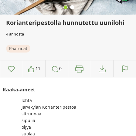
Korianteripestolla hunnutettu uunilohi
4 annosta
Pääruoat
11
0
Raaka-aineet
lohta
Järvikylän Korianteripestoa
sitruunaa
sipulia
öljyä
suolaa