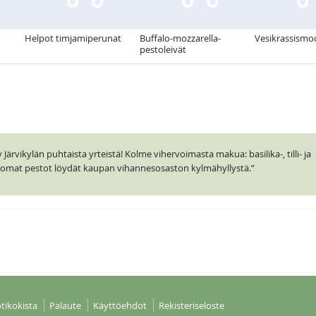
Helpot timjamiperunat
Buffalo-mozzarella-
Vesikrassismo
pestoleivät
ärvikylän puhtaista yrteistä! Kolme vihervoimasta makua: basilika-, tilli- ja
ttomat pestot löydät kaupan vihannesosaston kylmähyllystä.”
tikokista
Palaute
Käyttöehdot
Rekisteriseloste