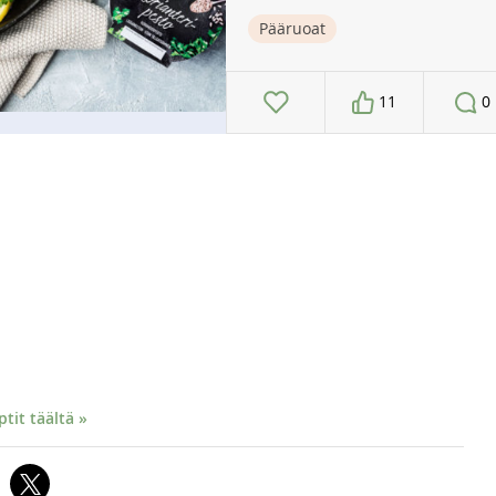
Pääruoat
11
0
it täältä »