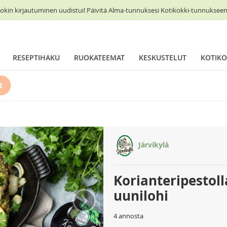
okin kirjautuminen uudistui! Päivitä Alma-tunnuksesi Kotikokki-tunnukseen 
RESEPTIHAKU
RUOKATEEMAT
KESKUSTELUT
KOTIKO
E
Järvikylä
Korianteripestol
›
uunilohi
4 annosta