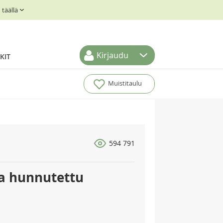
täällä
Kirjaudu
KIT
Muistitaulu
594 791
la hunnutettu