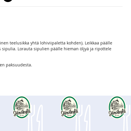
linen teelusikka yhtä lohiviipaletta kohden). Leikkaa päälle
 sipulia. Lorauta sipulien päälle hieman öljyä ja ripottele
hen paksuudesta.