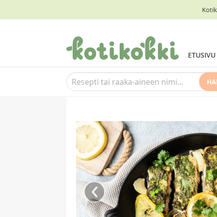
Kotik
ETUSIVU
HA
‹