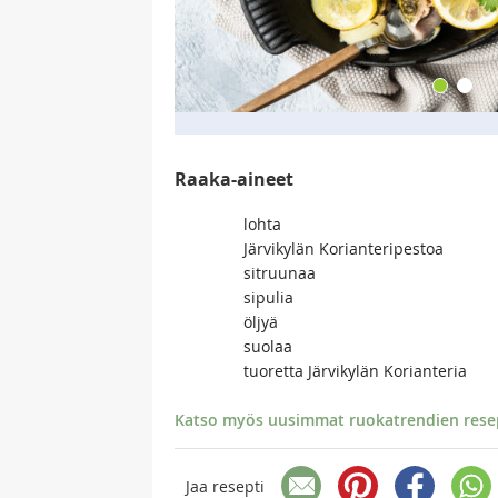
Raaka-aineet
lohta
Järvikylän Korianteripestoa
sitruunaa
sipulia
öljyä
suolaa
tuoretta Järvikylän Korianteria
Katso myös uusimmat ruokatrendien resept
Jaa resepti