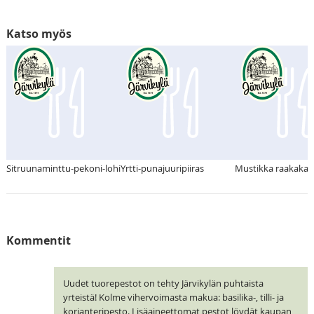
Katso myös
Sitruunaminttu-pekoni-lohi
Yrtti-punajuuripiiras
Mustikka raakaka
Kommentit
Uudet tuorepestot on tehty Järvikylän puhtaista
yrteistä! Kolme vihervoimasta makua: basilika-, tilli- ja
korianteripesto. Lisäaineettomat pestot löydät kaupan