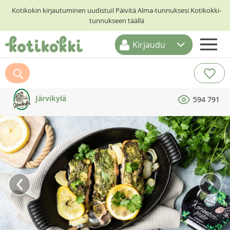
Kotikokin kirjautuminen uudistui! Päivitä Alma-tunnuksesi Kotikokki-
tunnukseen täällä
Kirjaudu
ETUSIVU
RESEPTIHAKU
Järvikylä
594 791
RUOKATEEMAT
KESKUSTELUT
KOTIKOKIT
‹
›