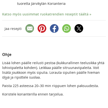
tuoretta Järvikylän Korianteria
Katso myös uusimmat ruokatrendien reseptit täältä »
Jaa resepti
Ohje
Lisää lohen päälle reilusti pestoa (kukkurallinen teelusikka yhtä
lohiviipaletta kohden). Leikkaa päälle sitruunaviipaleita. Voit
lisätä joukkoon myös sipulia. Lorauta sipulien päälle hieman
öljyä ja ripottele suolaa.
Paista 225 asteessa 20–30 min riippuen lohen paksuudesta.
Koristele korianterilla ennen tarjoilua.