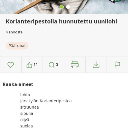
Korianteripestolla hunnutettu uunilohi
4 annosta
Pääruoat
11
0
Raaka-aineet
lohta
Järvikylän Korianteripestoa
sitruunaa
sipulia
öljyä
suolaa