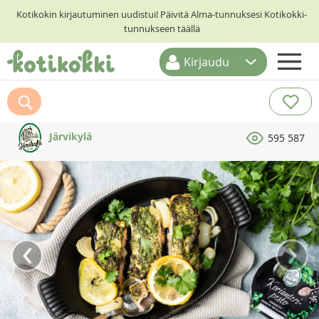
Kotikokin kirjautuminen uudistui! Päivitä Alma-tunnuksesi Kotikokki-
tunnukseen täällä
Kirjaudu
ETUSIVU
RESEPTIHAKU
Järvikylä
595 587
RUOKATEEMAT
KESKUSTELUT
KOTIKOKIT
‹
›