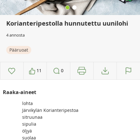
Korianteripestolla hunnutettu uunilohi
4 annosta
Pääruoat
11
0
Raaka-aineet
lohta
Järvikylän Korianteripestoa
sitruunaa
sipulia
öljyä
suolaa