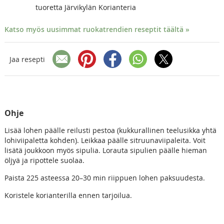
tuoretta Järvikylän Korianteria
Katso myös uusimmat ruokatrendien reseptit täältä »
Jaa resepti
Ohje
Lisää lohen päälle reilusti pestoa (kukkurallinen teelusikka yhtä
lohiviipaletta kohden). Leikkaa päälle sitruunaviipaleita. Voit
lisätä joukkoon myös sipulia. Lorauta sipulien päälle hieman
öljyä ja ripottele suolaa.
Paista 225 asteessa 20–30 min riippuen lohen paksuudesta.
Koristele korianterilla ennen tarjoilua.