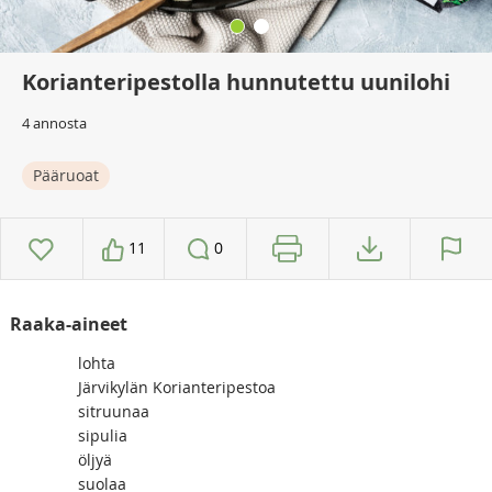
Korianteripestolla hunnutettu uunilohi
4 annosta
Pääruoat
11
0
Raaka-aineet
lohta
Järvikylän Korianteripestoa
sitruunaa
sipulia
öljyä
suolaa