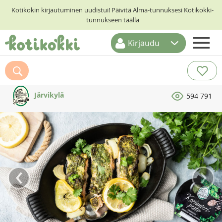
Kotikokin kirjautuminen uudistui! Päivitä Alma-tunnuksesi Kotikokki-
tunnukseen täällä
Kirjaudu
ETUSIVU
RESEPTIHAKU
Järvikylä
594 791
RUOKATEEMAT
KESKUSTELUT
KOTIKOKIT
‹
›