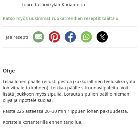
tuoretta Järvikylän Korianteria
Katso myös uusimmat ruokatrendien reseptit täältä »
Jaa resepti
Ohje
Lisää lohen päälle reilusti pestoa (kukkurallinen teelusikka yhtä
lohiviipaletta kohden). Leikkaa päälle sitruunaviipaleita. Voit
lisätä joukkoon myös sipulia. Lorauta sipulien päälle hieman
öljyä ja ripottele suolaa.
Paista 225 asteessa 20–30 min riippuen lohen paksuudesta.
Koristele korianterilla ennen tarjoilua.