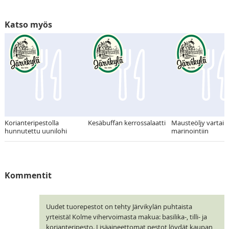
Katso myös
Korianteripestolla
Kesäbuffan kerrossalaatti
Mausteöljy vartaille
hunnutettu uunilohi
marinointiin
Kommentit
Uudet tuorepestot on tehty Järvikylän puhtaista
yrteistä! Kolme vihervoimasta makua: basilika-, tilli- ja
korianteripesto. Lisäaineettomat pestot löydät kaupan